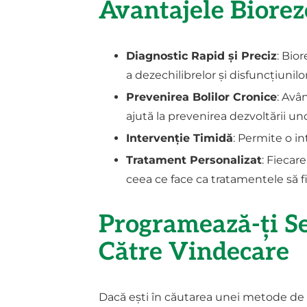
Avantajele Biorez
Diagnostic Rapid și Preciz
: Bio
a dezechilibrelor și disfuncțiunilo
Prevenirea Bolilor Cronice
: Avâ
ajută la prevenirea dezvoltării uno
Intervenție Timidă
: Permite o i
Tratament Personalizat
: Fiecar
ceea ce face ca tratamentele să f
Programează-ți S
Către Vindecare
Dacă ești în căutarea unei metode de di