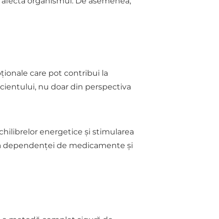
pot afecta organismul. De asemenea,
ționale care pot contribui la
cientului, nu doar din perspectiva
chilibrelor energetice și stimularea
erea dependenței de medicamente și