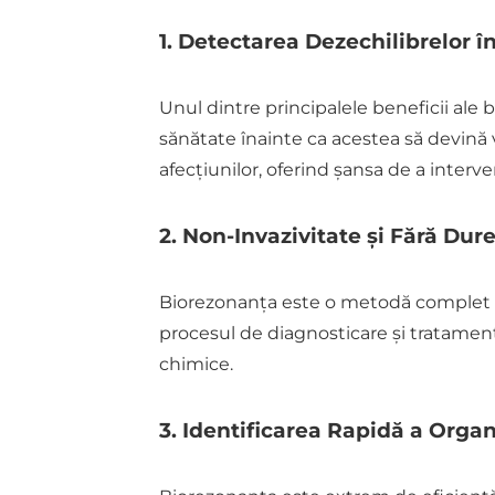
1. Detectarea Dezechilibrelor 
Unul dintre principalele beneficii ale
sănătate înainte ca acestea să devină 
afecțiunilor, oferind șansa de a interv
2. Non-Invazivitate și Fără Dur
Biorezonanța este o metodă complet ne
procesul de diagnosticare și tratament
chimice.
3. Identificarea Rapidă a Organ