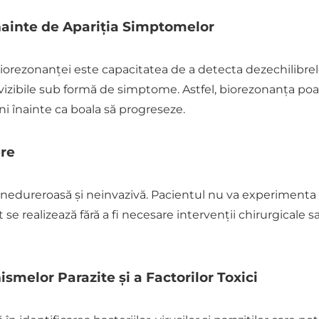
înainte de Apariția Simptomelor
 biorezonanței este capacitatea de a detecta dezechilibr
vizibile sub formă de simptome. Astfel, biorezonanța poat
eni înainte ca boala să progreseze.
ere
dureroasă și neinvazivă. Pacientul nu va experimenta di
 se realizează fără a fi necesare intervenții chirurgicale
ismelor Parazite și a Factorilor Toxici