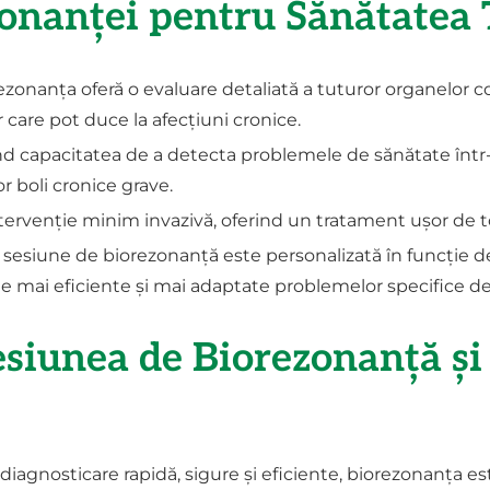
onanței pentru Sănătatea 
rezonanța oferă o evaluare detaliată a tuturor organelor c
r care pot duce la afecțiuni cronice.
nd capacitatea de a detecta problemele de sănătate într-
r boli cronice grave.
ntervenție minim invazivă, oferind un tratament ușor de t
e sesiune de biorezonanță este personalizată în funcție de
ie mai eficiente și mai adaptate problemelor specifice de
esiunea de Biorezonanță ș
agnosticare rapidă, sigure și eficiente, biorezonanța este