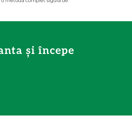
ind o metodă complet sigură de
nta și începe
.