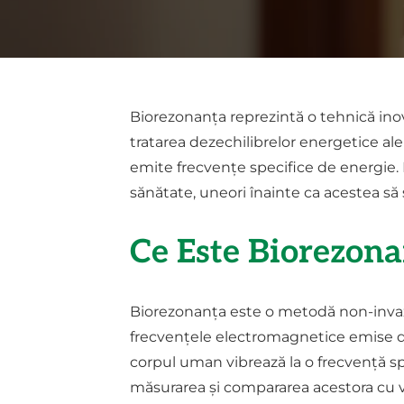
Biorezonanța reprezintă o tehnică inov
tratarea dezechilibrelor energetice ale
emite frecvențe specifice de energie.
sănătate, uneori înainte ca acestea să
Ce Este Biorezon
Biorezonanța este o metodă non-invaziv
frecvențele electromagnetice emise de 
corpul uman vibrează la o frecvență spe
măsurarea și compararea acestora cu va