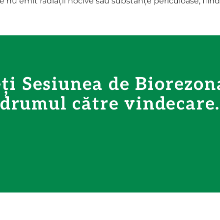
re nu emit radiații nocive sau substanțe periculoase, fi
ți Sesiunea de Biorezona
drumul către vindecare