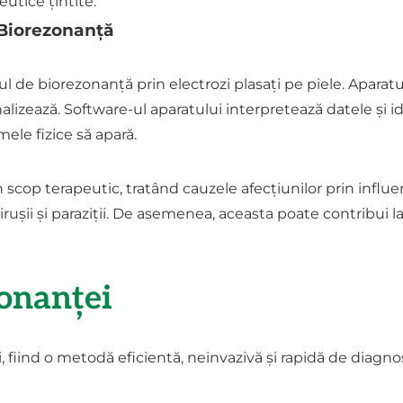
utice țintite.
 Biorezonanță
ul de biorezonanță prin electrozi plasați pe piele. Apara
e analizează. Software-ul aparatului interpretează datele ș
ele fizice să apară.
 în scop terapeutic, tratând cauzele afecțiunilor prin inf
irușii și paraziții. De asemenea, aceasta poate contribui la
zonanței
 fiind o metodă eficientă, neinvazivă și rapidă de diagnos