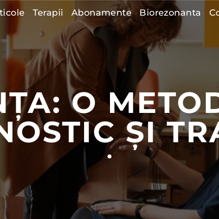
ticole
Terapii
Abonamente
Biorezonanta
C
NȚA: O METO
NOSTIC ȘI T