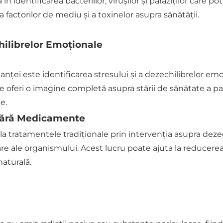
n identificarea bacteriilor, virușilor și paraziților care 
 factorilor de mediu și a toxinelor asupra sănătății.
chilibrelor Emoționale
nței este identificarea stresului și a dezechilibrelor emo
 oferi o imagine completă asupra stării de sănătate a pa
e.
 Fără Medicamente
la tratamentele tradiționale prin intervenția asupra deze
are ale organismului. Acest lucru poate ajuta la reduc
naturală.