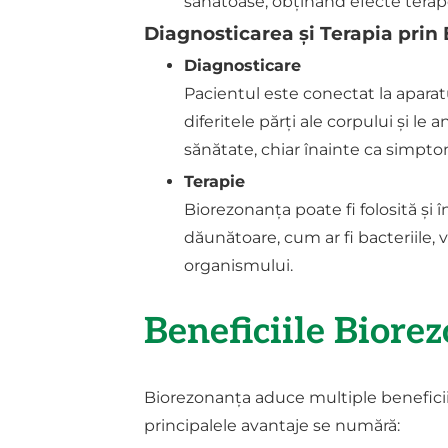
sănătoase, obținând efecte terape
Diagnosticarea și Terapia prin
Diagnosticare
Pacientul este conectat la aparat
diferitele părți ale corpului și l
sănătate, chiar înainte ca simptom
Terapie
Biorezonanța poate fi folosită și
dăunătoare, cum ar fi bacteriile, v
organismului.
Beneficiile Biore
Biorezonanța aduce multiple beneficii,
principalele avantaje se numără: