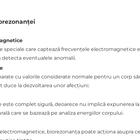
iorezonanței
agnetice
ve speciale care captează frecvențele electromagnetice
a detecta eventualele anomalii.
e
ate cu valorile considerate normale pentru un corp sănăt
 duce la dezvoltarea unor afecțiuni.
este complet sigură, deoarece nu implică expunerea la 
ală care se bazează pe analiza energiilor corpului.
r electromagnetice, biorezonanța poate acționa asupra cel