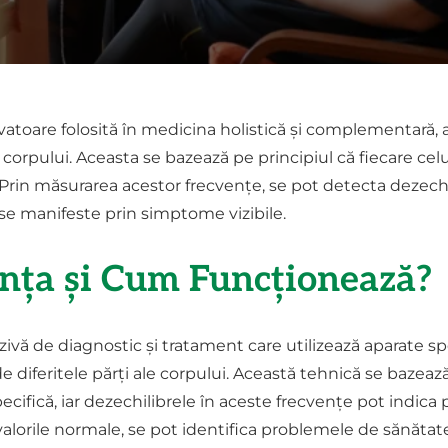
atoare folosită în medicina holistică și complementară, 
 corpului. Aceasta se bazează pe principiul că fiecare cel
 Prin măsurarea acestor frecvențe, se pot detecta dezech
 se manifeste prin simptome vizibile.
anța și Cum Funcționează?
ă de diagnostic și tratament care utilizează aparate spe
diferitele părți ale corpului. Această tehnică se bazează 
cifică, iar dezechilibrele în aceste frecvențe pot indica 
lorile normale, se pot identifica problemele de sănătate