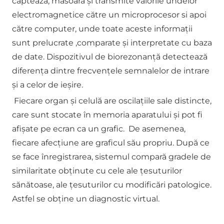
captează, măsoară și transmite valorile undelor
electromagnetice către un microprocesor si apoi
către computer, unde toate aceste informații
sunt prelucrate ,comparate și interpretate cu baza
de date. Dispozitivul de biorezonanţă detectează
diferenţa dintre frecvențele semnalelor de intrare
şi a celor de ieşire.
Fiecare organ şi celulă are oscilaţiile sale distincte,
care sunt stocate în memoria aparatului şi pot fi
afişate pe ecran ca un grafic. De asemenea,
fiecare afecțiune are graficul său propriu. După ce
se face înregistrarea, sistemul compară gradele de
similaritate obţinute cu cele ale ţesuturilor
sănătoase, ale ţesuturilor cu modificări patologice.
Astfel se obţine un diagnostic virtual.