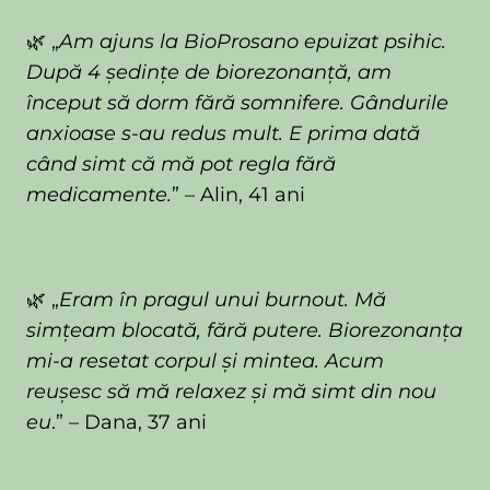
🌿 „
Am ajuns la BioProsano epuizat psihic.
După 4 ședințe de biorezonanță, am
început să dorm fără somnifere. Gândurile
anxioase s-au redus mult. E prima dată
când simt că mă pot regla fără
medicamente.
” – Alin, 41 ani
🌿 „
Eram în pragul unui burnout. Mă
simțeam blocată, fără putere. Biorezonanța
mi-a resetat corpul și mintea. Acum
reușesc să mă relaxez și mă simt din nou
eu
.” – Dana, 37 ani