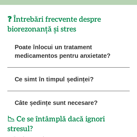
❓ Întrebări frecvente despre
biorezonanță și stres
Poate înlocui un tratament
medicamentos pentru anxietate?
Biorezonanța este o terapie complementară.
Poate reduce nevoia de medicamente în
Ce simt în timpul ședinței?
unele cazuri, dar NU se recomandă oprirea
tratamentelor prescrise fără consult medical.
O stare profundă de relaxare, ca o meditație
ghidată energetic. Mulți adorm sau intră într-
Câte ședințe sunt necesare?
o stare de liniște profundă.
De obicei, între 3 și 8 ședințe, în funcție de
📉 Ce se întâmplă dacă ignori
severitatea dezechilibrului emoțional.
stresul?