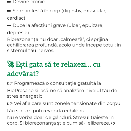
➡️ Devine cronic
➡️ Se manifestă în corp (digestiv, muscular,
cardiac)
➡️ Duce la afecțiuni grave (ulcer, epuizare,
depresie)
Biorezonanța nu doar „calmează”, ci sprijină
echilibrarea profundă, acolo unde începe totul: în
sistemul tău nervos.
🚀 Ești gata să te relaxezi… cu
adevărat?
👉 Programează o consultație gratuită la
BioProsano și lasă-ne să analizăm nivelul tău de
stres energetic.
👉 Vei afla care sunt zonele tensionate din corpul
tău și cum poți reveni la echilibru.
Nu e vorba doar de gânduri. Stresul trăiește în
corp. Și biorezonanța știe cum să-l elibereze. 🌿