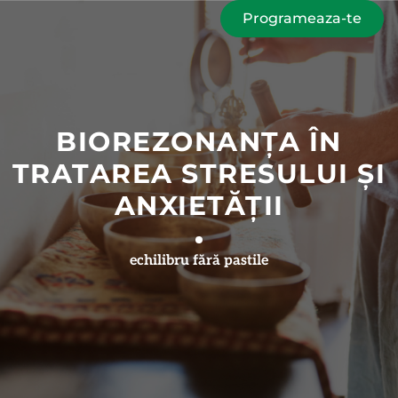
Programeaza-te
BIOREZONANȚA ÎN
TRATAREA STRESULUI ȘI
ANXIETĂȚII
echilibru fără pastile